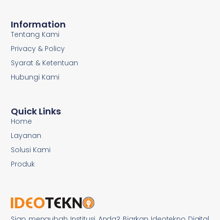
Information
Tentang Kami
Privacy & Policy
Syarat & Ketentuan
Hubungi Kami
Quick Links
Home
Layanan
Solusi Kami
Produk
Siap mengubah Institusi Anda? Biarkan Ideotekno Digital