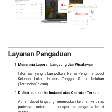
Layanan Pengaduan
Menerima Laporan Langsung dari Wisatawan
Informasi yang dikumpulkan:
Nama Pengirim, Judul
Keluhan, Lokasi Insiden,
Tanggal, Status Keluhan
(Tertunda/Selesai)
Didistribusikan ke Instansi atau Operator Terkait
Admin dapat langsung meneruskan keluhan ke dinas
pariwisata setempat atau operator pengelola lokasi