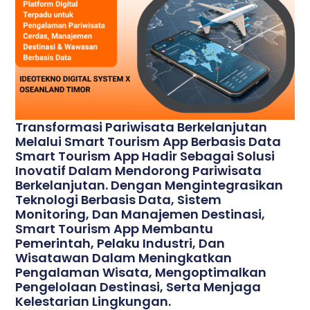
Transformasi Pariwisata Berkelanjutan
Melalui Smart Tourism App Berbasis Data
Smart Tourism App Hadir Sebagai Solusi
Inovatif Dalam Mendorong Pariwisata
Berkelanjutan. Dengan Mengintegrasikan
Teknologi Berbasis Data, Sistem
Monitoring, Dan Manajemen Destinasi,
Smart Tourism App Membantu
Pemerintah, Pelaku Industri, Dan
Wisatawan Dalam Meningkatkan
Pengalaman Wisata, Mengoptimalkan
Pengelolaan Destinasi, Serta Menjaga
Kelestarian Lingkungan.