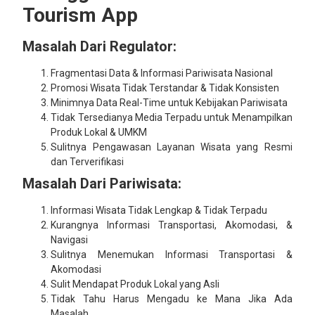
Tourism App
Masalah Dari Regulator:
Fragmentasi Data & Informasi Pariwisata Nasional
Promosi Wisata Tidak Terstandar & Tidak Konsisten
Minimnya Data Real-Time untuk Kebijakan Pariwisata
Tidak Tersedianya Media Terpadu untuk Menampilkan
Produk Lokal & UMKM
Sulitnya Pengawasan Layanan Wisata yang Resmi
dan Terverifikasi
Masalah Dari Pariwisata:
Informasi Wisata Tidak Lengkap & Tidak Terpadu
Kurangnya Informasi Transportasi, Akomodasi, &
Navigasi
Sulitnya Menemukan Informasi Transportasi &
Akomodasi
Sulit Mendapat Produk Lokal yang Asli
Tidak Tahu Harus Mengadu ke Mana Jika Ada
Masalah