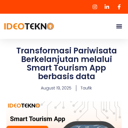
Transformasi Pariwisata
Berkelanjutan melalui
Smart Tourism App
berbasis data
August 19, 2025
Taufik