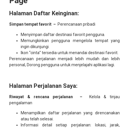
Page
Halaman Daftar Keinginan:
Simpan tempat favorit –
Perencanaan pribadi
Menyimpan daftar destinasi favorit pengguna.
Memungkinkan pengguna mengelola tempat yang
ingin dikunjungi.
Ikon “cinta” tersedia untuk menandai destinasi favorit.
Perencanaan perjalanan menjadi lebih mudah dan lebih
personal,
Dorong pengguna untuk menjelajahi aplikasi lagi.
Halaman Perjalanan Saya:
Riwayat & rencana perjalanan –
Kelola & tinjau
pengalaman
Menampilkan daftar perjalanan yang direncanakan
atau telah selesai.
Informasi detail setiap perjalanan: lokasi, jarak,