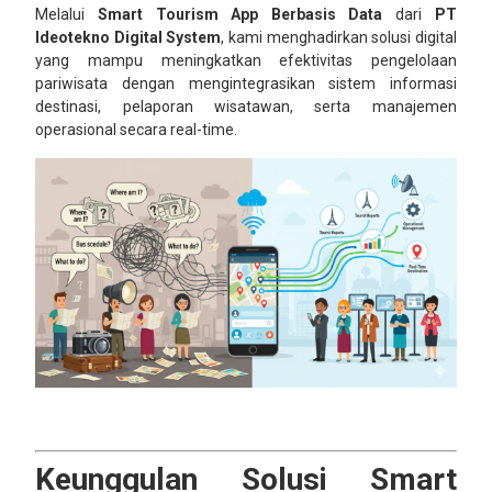
Melalui
Smart Tourism App Berbasis Data
dari
PT
Ideotekno Digital System
, kami menghadirkan solusi digital
yang mampu meningkatkan efektivitas pengelolaan
pariwisata dengan mengintegrasikan sistem informasi
destinasi, pelaporan wisatawan, serta manajemen
operasional secara real-time.
Keunggulan Solusi Smart