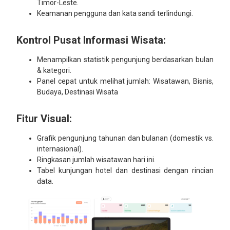
Timor-Leste.
Keamanan pengguna dan kata sandi terlindungi.
Kontrol Pusat Informasi Wisata
:
Menampilkan statistik pengunjung berdasarkan bulan
& kategori.
Panel cepat untuk melihat jumlah: Wisatawan, Bisnis,
Budaya, Destinasi Wisata
Fitur Visual:
Grafik pengunjung tahunan dan bulanan (domestik vs.
internasional).
Ringkasan jumlah wisatawan hari ini.
Tabel kunjungan hotel dan destinasi dengan rincian
data.