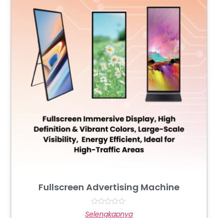
Fullscreen Advertising Machine
Rated
Selengkapnya
0