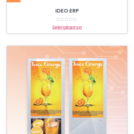
IDEO ERP
Rated
Selengkapnya
0
out
of
5