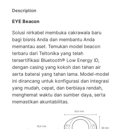
Description
EYE Beacon
Solusi
nirkabel
membuka
cakrawala
baru
bagi
bisnis
Anda
dan
membantu
Anda
memantau
aset
.
Temukan
model beacon
terbaru
dari
Teltonika
yang
telah
tersertifikasi
Bluetooth® Low Energy ID,
dengan
casing yang
kokoh
dan
tahan
air
serta
baterai
yang
tahan
lama. Model-model
ini
dirancang
untuk
konfigurasi
dan
integrasi
yang
mudah
,
cepat
, dan
berbiaya
rendah
,
menghemat
waktu
dan
sumber
daya
,
serta
memastikan
akuntabilitas
.