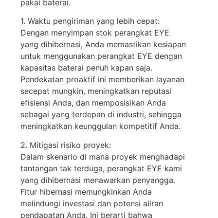
pakai
baterai
.
1. Waktu
pengiriman
yang
lebih
cepat
:
Dengan
menyimpan
stok
perangkat
EYE
yang
dihibernasi
,
Anda
memastikan
kesiapan
untuk
menggunakan
perangkat
EYE
dengan
kapasitas
baterai
penuh
kapan
saja
.
Pendekatan
proaktif
ini
memberikan
layanan
secepat
mungkin
,
meningkatkan
reputasi
efisiensi
Anda
, dan
memposisikan
Anda
sebagai
yang
terdepan
di
industri
,
sehingga
meningkatkan
keunggulan
kompetitif
Anda
.
2.
Mitigasi
risiko
proyek
:
Dalam
skenario
di mana
proyek
menghadapi
tantangan
tak
terduga
,
perangkat
EYE kami
yang
dihibernasi
menawarkan
penyangga
.
Fitur
hibernasi
memungkinkan
Anda
melindungi
investasi
dan
potensi
aliran
pendapatan
Anda
.
Ini
berarti
bahwa