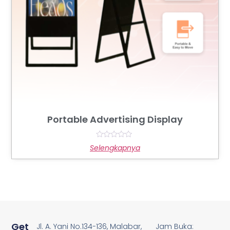
Portable Advertising Display
Rated
Selengkapnya
0
out
of
5
Get
Jl. A. Yani No.134-136, Malabar,
Jam Buka: