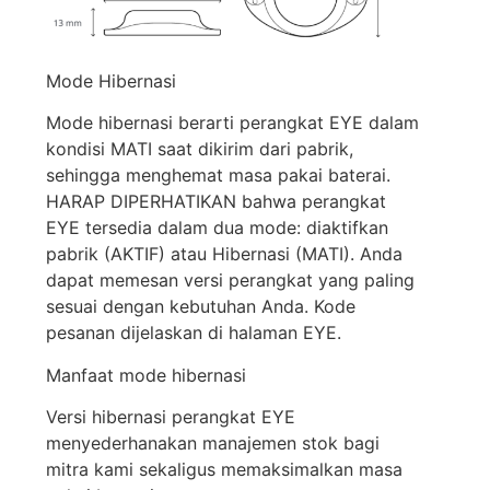
Mode
Hibernasi
Mode
hibernasi
berarti
perangkat
EYE
dalam
kondisi
MATI
saat
dikirim
dari
pabrik
,
sehingga
menghemat
masa
pakai
baterai
.
HARAP DIPERHATIKAN
bahwa
perangkat
EYE
tersedia
dalam
dua
mode:
diaktifkan
pabrik
(AKTIF)
atau
Hibernasi
(MATI).
Anda
dapat
memesan
versi
perangkat
yang paling
sesuai
dengan
kebutuhan
Anda
. Kode
pesanan
dijelaskan
di
halaman
EYE.
Manfaat
mode
hibernasi
Versi
hibernasi
perangkat
EYE
menyederhanakan
manajemen
stok
bagi
mitra
kami
sekaligus
memaksimalkan
masa