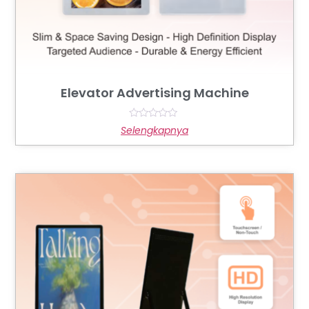
Elevator Advertising Machine
Rated
Selengkapnya
0
out
of
5